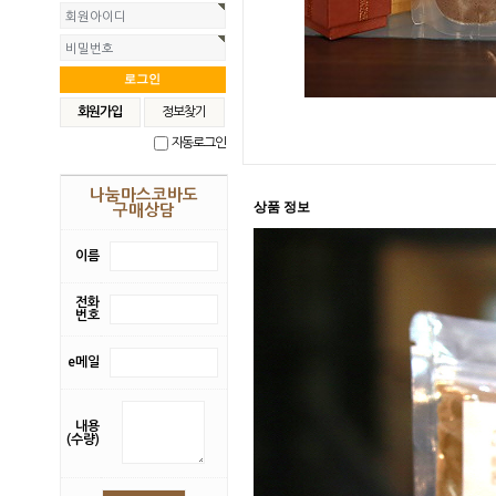
회원아이디
비밀번호
회원가입
정보찾기
자동로그인
나눔마스코바도
상품 정보
구매상담
이름
전화
번호
e메일
내용
(수량)