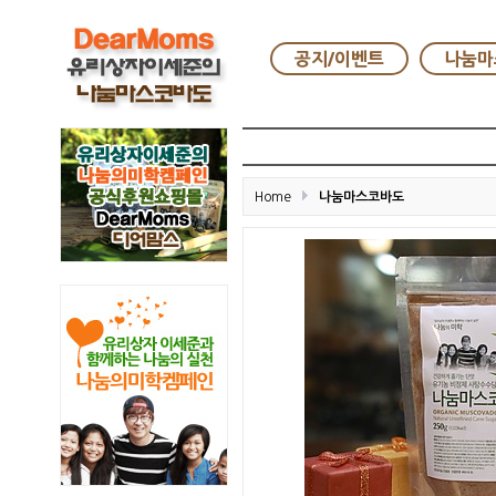
공지/이벤트
나눔마
Home
나눔마스코바도