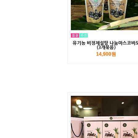
유기농 비정제설탕 나눔마스코바
(3개묶음)
14,900원