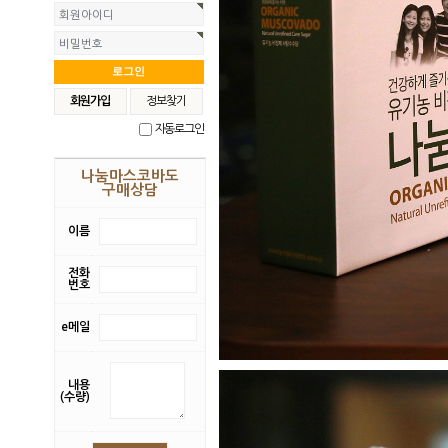
회원아이디
비밀번호
회원가입
정보찾기
자동로그인
나눔마스코바도
구매상담
이름
전화
번호
e메일
내용
(수량)